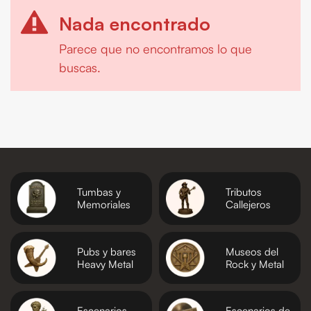
Nada encontrado
Parece que no encontramos lo que
buscas.
Tumbas y
Tributos
Memoriales
Callejeros
Pubs y bares
Museos del
Heavy Metal
Rock y Metal
Escenarios
Escenarios de