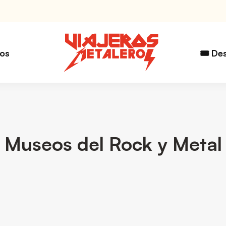
ros
🎟️ De
Museos del Rock y Metal