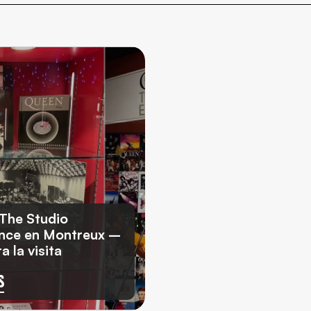
The Studio
nce en Montreux –
a la visita
S