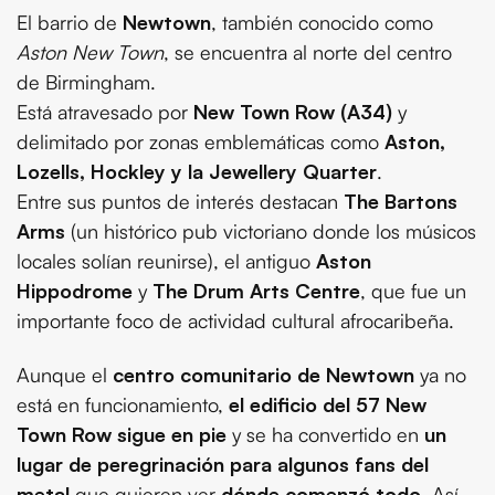
El barrio de
Newtown
, también conocido como
Aston New Town
, se encuentra al norte del centro
de Birmingham.
Está atravesado por
New Town Row (A34)
y
delimitado por zonas emblemáticas como
Aston,
Lozells, Hockley y la Jewellery Quarter
.
Entre sus puntos de interés destacan
The Bartons
Arms
(un histórico pub victoriano donde los músicos
locales solían reunirse), el antiguo
Aston
Hippodrome
y
The Drum Arts Centre
, que fue un
importante foco de actividad cultural afrocaribeña.
Aunque el
centro comunitario de Newtown
ya no
está en funcionamiento,
el edificio del 57 New
Town Row sigue en pie
y se ha convertido en
un
lugar de peregrinación para algunos fans del
metal
que quieren ver
dónde comenzó todo
. Así