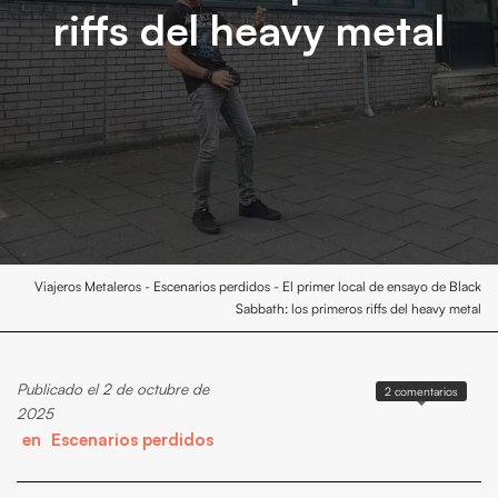
riffs del heavy metal
Viajeros Metaleros
-
Escenarios perdidos
-
El primer local de ensayo de Black
Sabbath: los primeros riffs del heavy metal
Publicado el 2 de octubre de
2 comentarios
2025
en
Escenarios perdidos