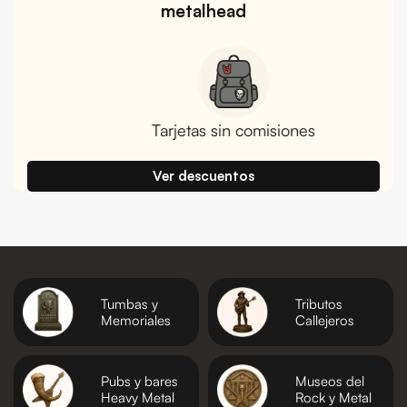
metalhead
Tarjetas sin comisiones
Ver descuentos
Tumbas y
Tributos
Memoriales
Callejeros
Pubs y bares
Museos del
Heavy Metal
Rock y Metal